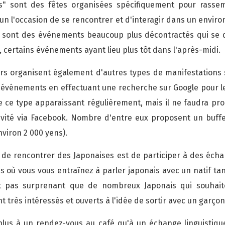
es" sont des fêtes organisées spécifiquement pour rassem
un l'occasion de se rencontrer et d'interagir dans un enviro
e sont des événements beaucoup plus décontractés qui se 
, certains événements ayant lieu plus tôt dans l'après-midi.
s organisent également d'autres types de manifestations 
événements en effectuant une recherche sur Google pour le
 ce type apparaissant régulièrement, mais il ne faudra p
nvité via Facebook. Nombre d'entre eux proposent un buffet
viron 2 000 yens).
de rencontrer des Japonaises est de participer à des échang
s où vous vous entraînez à parler japonais avec un natif tan
est pas surprenant que de nombreux Japonais qui souhait
 très intéressés et ouverts à l'idée de sortir avec un garçon 
plus à un rendez-vous au café qu'à un échange linguistiqu