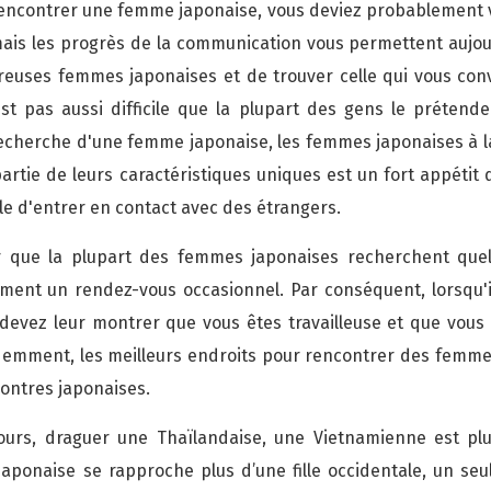
z rencontrer une femme japonaise, vous deviez probablement
, mais les progrès de la communication vous permettent aujou
euses femmes japonaises et de trouver celle qui vous conv
t pas aussi difficile que la plupart des gens le prétenden
recherche d'une femme japonaise, les femmes japonaises à l
partie de leurs caractéristiques uniques est un fort appétit 
cile d'entrer en contact avec des étrangers.
r que la plupart des femmes japonaises recherchent que
ment un rendez-vous occasionnel. Par conséquent, lorsqu'i
evez leur montrer que vous êtes travailleuse et que vous a
ment, les meilleurs endroits pour rencontrer des femmes 
contres japonaises.
jours, draguer une Thaïlandaise, une Vietnamienne est pl
 Japonaise se rapproche plus d’une fille occidentale, un seu