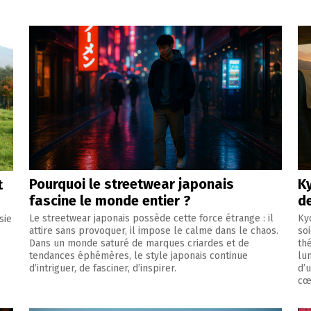
Pourquoi le streetwear japonais
Ky
t
fascine le monde entier ?
d
Le streetwear japonais possède cette force étrange : il
Kyo
sie
attire sans provoquer, il impose le calme dans le chaos.
so
Dans un monde saturé de marques criardes et de
th
tendances éphémères, le style japonais continue
lu
d’intriguer, de fasciner, d’inspirer.
d’
cœ