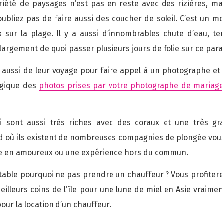
ariété de paysages n’est pas en reste avec des rizières, mai
’oubliez pas de faire aussi des coucher de soleil. C’est un m
sur la plage. Il y a aussi d’innombrables chute d’eau, te
rgement de quoi passer plusieurs jours de folie sur ce para
t aussi de leur voyage pour faire appel à un photographe et 
logique des
photos prises par votre photographe de mariag
i sont aussi très riches avec des coraux et une très gr
med où ils existent de nombreuses compagnies de plongée vous
e en amoureux ou une expérience hors du commun.
rtable pourquoi ne pas prendre un chauffeur ? Vous profiter
s meilleurs coins de l’île pour une lune de miel en Asie vraim
ur la location d’un chauffeur.