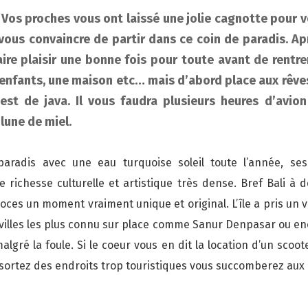
? Vos proches vous ont laissé une jolie cagnotte pour v
vous convaincre de partir dans ce coin de paradis. Ap
aire plaisir une bonne fois pour toute avant de rentre
enfants, une maison etc… mais d’abord place aux rêves !
’est de java. Il vous faudra plusieurs heures d’avion
lune de miel.
 paradis avec une eau turquoise soleil toute l’année, se
ne richesse culturelle et artistique très dense. Bref Bali à
oces un moment vraiment unique et original. L’île a pris un v
 villes les plus connu sur place comme Sanur Denpasar ou enc
algré la foule. Si le coeur vous en dit la location d’un scoot
ous sortez des endroits trop touristiques vous succomberez aux